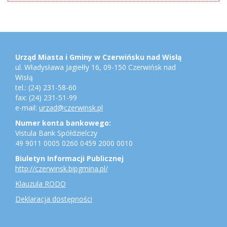
Stopka
Adres
urzędu,
konto
Urząd Miasta i Gminy w Czerwińsku nad Wisłą
bankowe,
ul. Władysława Jagiełły 16, 09-150 Czerwińsk nad
jednostki
Wisłą
gminne
tel.: (24) 231-58-60
fax: (24) 231-51-99
e-mail:
urzad@czerwinsk.pl
Numer konta bankowego:
Vistula Bank Spółdzielczy
49 9011 0005 0260 0459 2000 0010
Biuletyn Informacji Publicznej
http://czerwinsk.bipgmina.pl/
Klauzula RODO
Deklaracja dostępności