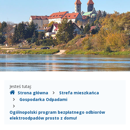
Gmina
Czerwińsk
nad
Wisłą
Gdzie
Jesteś tutaj:
Strona główna
Strefa mieszkańca
jesteśmy
Gospodarka Odpadami
Ogólnopolski program bezpłatnego odbiorów
elektroodpadów prosto z domu!