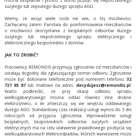
można bezpłatnie i prosto z domu pozbyć się niepotrzebnego
zużytego lub zepsutego dużego sprzętu AGD.
Wiemy, że wciąż wiele osób nie wie, o tej możliwości.
Zachęcamy zatem Państwa do poinformowania mieszkańców
o możliwości skorzystania z bezpłatnych odbiorów dużego
zużytego lub niepotrzebnego sprzętu elektrycznego i
elektronicznego bezpośrednio z domów.
JAK TO ZROBIĆ?
Pracownicy REMONDIS przyjmują zgłoszenie od mieszkańców i
ustalają dogodny dla zgłaszającego termin odbioru. Zgłoszenie
może być dokonane telefonicznie pod numerem telefonu:
32
737 85 87
lub mailowo na adres:
decydujesz@remondis.pl
.
Warto podkreślić, że przy okazji odbioru sprzętu
wielkogabarytowego można oddać również inne drobne
elektrośmieci, o ile zmieszczą się we wnętrzu oddawanego
dużego AGO. Standardowy czas realizacji usługi wynosi do 5 dni
roboczych od przyjęcia zgłoszenia. Wprowadzenie usługi
bezpłatnych, bezpośrednich odbiorów zużytych urządzeń
elektrycznych ma na celu ułatwienie prawidłowego pozbycia się
wielkogabarytowych elektroodpadów, których wyniesienie może