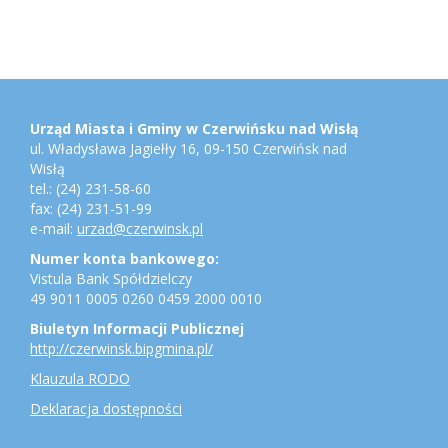
Stopka
Adres
urzędu,
konto
Urząd Miasta i Gminy w Czerwińsku nad Wisłą
bankowe,
ul. Władysława Jagiełły 16, 09-150 Czerwińsk nad
jednostki
Wisłą
gminne
tel.: (24) 231-58-60
fax: (24) 231-51-99
e-mail:
urzad@czerwinsk.pl
Numer konta bankowego:
Vistula Bank Spółdzielczy
49 9011 0005 0260 0459 2000 0010
Biuletyn Informacji Publicznej
http://czerwinsk.bipgmina.pl/
Klauzula RODO
Deklaracja dostępności