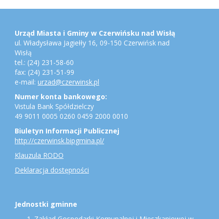
Stopka
Adres
urzędu,
konto
Urząd Miasta i Gminy w Czerwińsku nad Wisłą
bankowe,
ul. Władysława Jagiełły 16, 09-150 Czerwińsk nad
jednostki
Wisłą
gminne
tel.: (24) 231-58-60
fax: (24) 231-51-99
e-mail:
urzad@czerwinsk.pl
Numer konta bankowego:
Vistula Bank Spółdzielczy
49 9011 0005 0260 0459 2000 0010
Biuletyn Informacji Publicznej
http://czerwinsk.bipgmina.pl/
Klauzula RODO
Deklaracja dostępności
Jednostki gminne
Zakład Gospodarki Komunalnej i Mieszkaniowej w