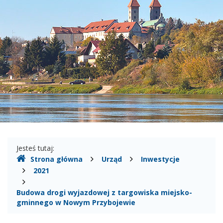
Miasto
i
Gmina
Czerwińsk
nad
Wisłą
Gdzie
Jesteś tutaj:
Strona główna
Urząd
Inwestycje
jesteśmy
2021
Budowa drogi wyjazdowej z targowiska miejsko-
gminnego w Nowym Przybojewie