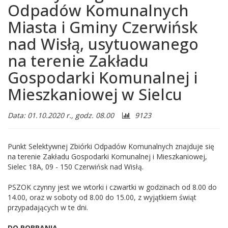
Odpadów Komunalnych
Sielcu
Miasta i Gminy Czerwińsk
-
nad Wisłą, usytuowanego
Miasto
na terenie Zakładu
i
Gospodarki Komunalnej i
Gmina
Mieszkaniowej w Sielcu
Czerwińsk
Liczba
Data: 01.10.2020 r., godz. 08.00
9123
nad
odwiedzających:
Wisłą
Punkt Selektywnej Zbiórki Odpadów Komunalnych znajduje się
na terenie Zakładu Gospodarki Komunalnej i Mieszkaniowej,
Sielec 18A, 09 - 150 Czerwińsk nad Wisłą.
PSZOK czynny jest we wtorki i czwartki w godzinach od 8.00 do
14.00, oraz w soboty od 8.00 do 15.00, z wyjątkiem świąt
przypadających w te dni.
DO POBRANIA