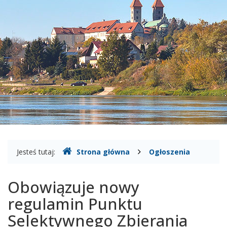
Czerwińsk
nad
Wisłą,
usytuowanego
na
terenie
Zakładu
Gospodarki
Gdzie
Jesteś tutaj:
Strona główna
Ogłoszenia
Komunalnej
jesteśmy
i
Obowiązuje nowy
Mieszkaniowej
regulamin Punktu
w
Selektywnego Zbierania