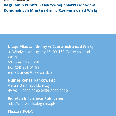
Regulamin Punktu Selektywnej Zbiórki Odpadów
Komunalnych Miasta i Gminy Czerwińsk nad Wisłą
Stopka
Adres
urzędu,
konto
Urząd Miasta i Gminy w Czerwińsku nad Wisłą
bankowe,
ul. Władysława Jagiełły 16, 09-150 Czerwińsk nad
jednostki
Wisłą
gminne
tel.: (24) 231-58-60
fax: (24) 231-51-99
e-mail:
urzad@czerwinsk.pl
Numer konta bankowego:
Vistula Bank Spółdzielczy
49 9011 0005 0260 0459 2000 0010
Biuletyn Informacji Publicznej
http://czerwinsk.bipgmina.pl/
Klauzula RODO