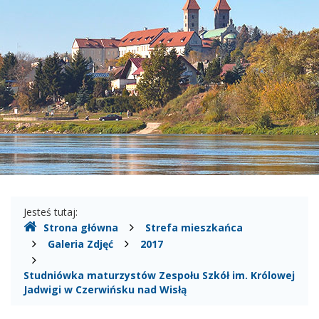
-
Miasto
i
Gmina
Czerwińsk
nad
Wisłą
Gdzie
Jesteś tutaj:
Strona główna
Strefa mieszkańca
jesteśmy
Galeria Zdjęć
2017
Studniówka maturzystów Zespołu Szkół im. Królowej
Jadwigi w Czerwińsku nad Wisłą