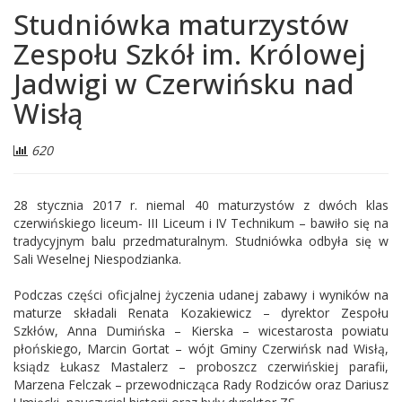
Studniówka maturzystów
Zespołu Szkół im. Królowej
Jadwigi w Czerwińsku nad
Wisłą
Liczba
620
odwiedzających:
28 stycznia 2017 r. niemal 40 maturzystów z dwóch klas
czerwińskiego liceum- III Liceum i IV Technikum – bawiło się na
tradycyjnym balu przedmaturalnym. Studniówka odbyła się w
Sali Weselnej Niespodzianka.
Podczas części oficjalnej życzenia udanej zabawy i wyników na
maturze składali Renata Kozakiewicz – dyrektor Zespołu
Szkłów, Anna Dumińska – Kierska – wicestarosta powiatu
płońskiego, Marcin Gortat – wójt Gminy Czerwińsk nad Wisłą,
ksiądz Łukasz Mastalerz – proboszcz czerwińskiej parafii,
Marzena Felczak – przewodnicząca Rady Rodziców oraz Dariusz