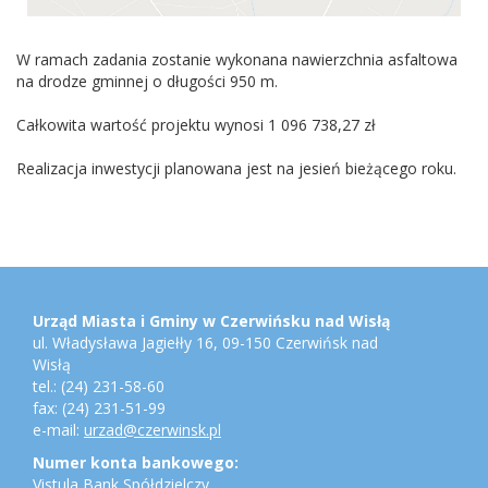
W ramach zadania zostanie wykonana nawierzchnia asfaltowa
na drodze gminnej o długości 950 m.
Całkowita wartość projektu wynosi 1 096 738,27 zł
Realizacja inwestycji planowana jest na jesień bieżącego roku.
Stopka
Adres
urzędu,
konto
Urząd Miasta i Gminy w Czerwińsku nad Wisłą
bankowe,
ul. Władysława Jagiełły 16, 09-150 Czerwińsk nad
jednostki
Wisłą
gminne
tel.: (24) 231-58-60
fax: (24) 231-51-99
e-mail:
urzad@czerwinsk.pl
Numer konta bankowego:
Vistula Bank Spółdzielczy