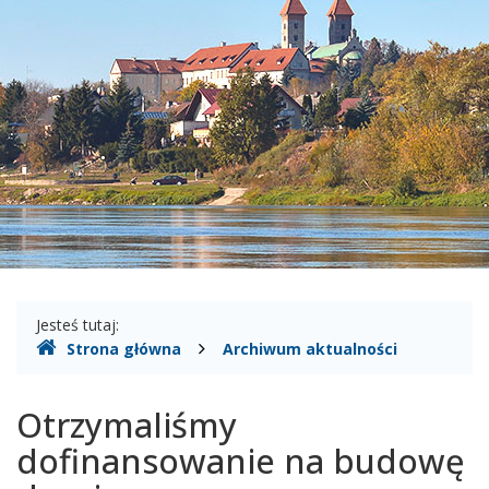
Wisłą
Gdzie
Jesteś tutaj:
Strona główna
Archiwum aktualności
jesteśmy
Otrzymaliśmy
dofinansowanie na budowę