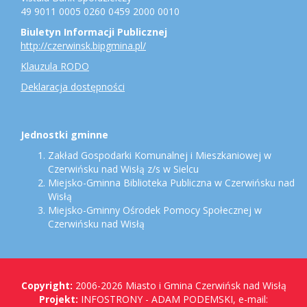
49 9011 0005 0260 0459 2000 0010
Biuletyn Informacji Publicznej
http://czerwinsk.bipgmina.pl/
Klauzula RODO
Deklaracja dostępności
Jednostki gminne
Zakład Gospodarki Komunalnej i Mieszkaniowej w
Czerwińsku nad Wisłą z/s w Sielcu
Miejsko-Gminna Biblioteka Publiczna w Czerwińsku nad
Wisłą
Miejsko-Gminny Ośrodek Pomocy Społecznej w
Czerwińsku nad Wisłą
Copyright
Copyright:
2006-2026 Miasto i Gmina Czerwińsk nad Wisłą
Projekt:
INFOSTRONY - ADAM PODEMSKI, e-mail: