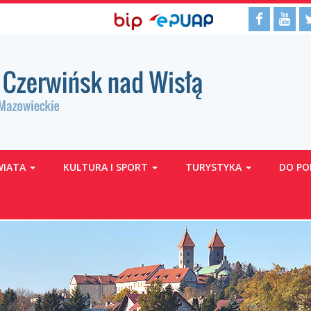
BIP,
Media
Facebo
Yo
Biuletyn
EPUAP
Informacji
ePUAP
społecz
Publicznej
WIATA
KULTURA I SPORT
TURYSTYKA
DO PO