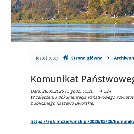
Czerwińsk
nad
Wisłą
Gdzie
Jesteś tutaj:
Strona główna
Archiwum
jesteśmy
Komunikat Państwoweg
Data: 28.05.2026 r., godz. 15.20
524
W załączeniu dokumentacja Państwowego Powiatoweg
publicznego Raszewo Dworskie.
https://zgkimczerwinsk.pl/2026/05/26/komun