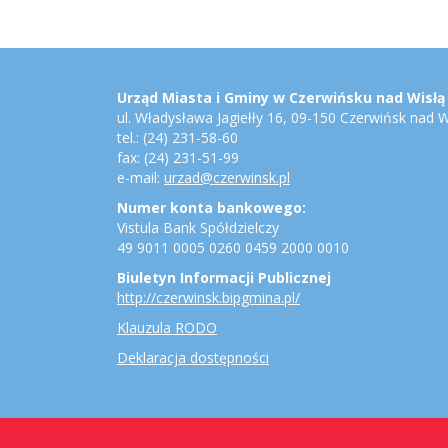
Stopka
Adres
urzędu,
konto
Urząd Miasta i Gminy w Czerwińsku nad Wisłą
bankowe,
ul. Władysława Jagiełły 16, 09-150 Czerwińsk nad W
jednostki
tel.: (24) 231-58-60
gminne
fax: (24) 231-51-99
e-mail:
urzad@czerwinsk.pl
Numer konta bankowego:
Vistula Bank Spółdzielczy
49 9011 0005 0260 0459 2000 0010
Biuletyn Informacji Publicznej
http://czerwinsk.bipgmina.pl/
Klauzula RODO
Deklaracja dostępności